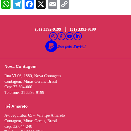
W
Te
Fa
X
E
C
ha
le
ce
m
op
ts
gr
bo
ail
y
A
a
ok
Li
(31) 3392-9199
(31) 3392-9199
pp
m
nk
Doe pelo PayPal
Nova Contagem
Rua Vl 06, 1880, Nova Contagem
Contagem, Minas Gerais, Brasil
Cep: 32.304-000
Telefone: 31 3392-9199
Ipê Amarelo
Av. Jequitibá, 65 – Vila Ipe Amarelo
Contagem, Minas Gerais, Brasil
Cep: 32.044-240