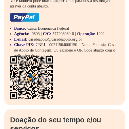
Você também pode doar qualquer valor para nossa instituição
através da conta abaixo.
Banco:
Caixa Econômica Federal
Agência:
0893 |
C/C:
577298939-8 |
Operação:
1292
E-mail:
casadeapoio@casadeapoio.org.br
Chave PIX:
CNPJ – 00211504000150 – Nome Fantasia: Casa
de Apoio de Contagem. Ou escaneie o QR Code abaixo com o
aplicativo do seu banco.
Doação do seu tempo e/ou
serviços